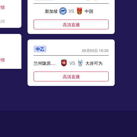
详情
新加坡
VS
中国
:28
高清直播
中乙
06月05日 19:30
详情
兰州陇原竞技
VS
大连可为
:06
高清直播
国际友谊
06月05日 20:00
详情
安哥拉
VS
博茨瓦纳
:17
高清直播