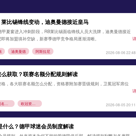
：莱比锡锋线变动，迪奥曼德接近皇马
德甲夏窗进入冲刺阶段，RB莱比锡面临锋线人员大洗牌，迪奥曼德接近
尼即将加盟填补空缺，新赛季德甲竞争格局逐渐清晰。
锡
迪奥曼德
阿斯拉尼
2026-08-06 22:48
怎么获取？联赛名额分配规则解读
资格，各大联赛名额怎么分配，资格赛附加赛晋级规则，卫冕冠军席位
欧冠名额分配
欧冠资格赛规则
2026-08-05 20:11
则是什么？德甲球迷会员制度解读
1会员规则，外来资本为何不能控股德甲俱乐部，解读规则利弊与各类豁