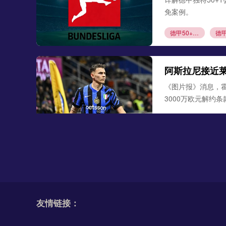
免案例。
德甲50+1规则
阿斯拉尼接近
《图片报》消息，
3000万欧元解约
阿斯拉尼
莱比
勒沃库森300
德天空、罗马诺联合
古铁雷斯。西班牙
友情链接：
米格尔·古铁雷斯
勒
格里马尔多