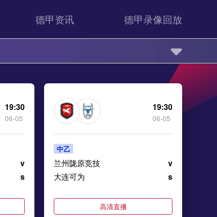
德甲资讯
德甲录像回放
19:30
19:30
06-05
06-05
中乙
v
兰州陇原竞技
v
s
大连可为
s
高清直播