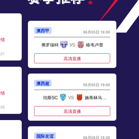
澳西甲
06月05日 19:00
详情
弗罗瑞特
VS
格韦卢普
:21
高清直播
澳西超
06月05日 19:00
详情
珀斯SC
VS
施蒂林马塞多尼亚
:55
高清直播
国际友谊
06月05日 19:30