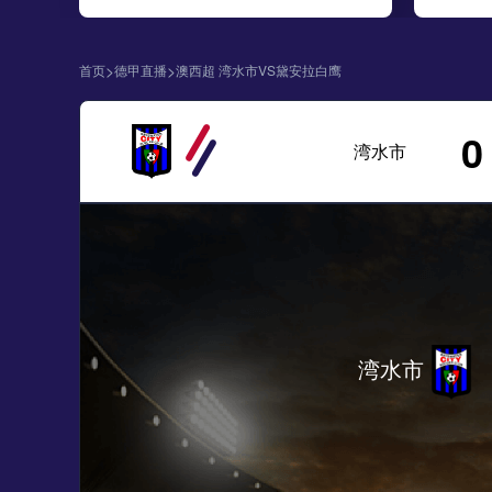
>
>
首页
德甲直播
澳西超 湾水市VS黛安拉白鹰
0
湾水市
湾水市