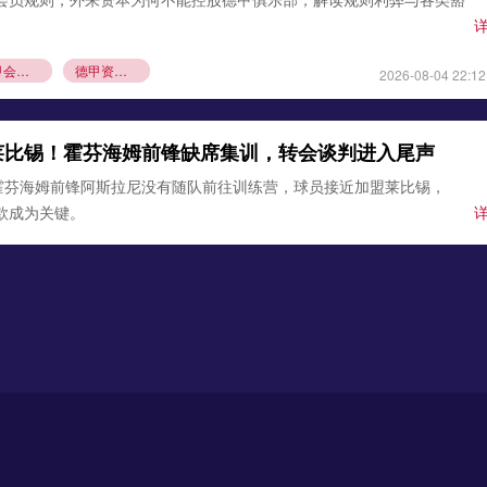
德甲会员制
德甲资本规则
2026-08-04 22:12
莱比锡！霍芬海姆前锋缺席集训，转会谈判进入尾声
霍芬海姆前锋阿斯拉尼没有随队前往训练营，球员接近加盟莱比锡，
条款成为关键。
锡
霍芬海姆
德甲夏窗转会
2026-08-03 21:12
0万欧元签下古铁雷斯，填补格里马尔多空缺
确认，勒沃库森与那不勒斯达成协议，3000万欧元引进左后卫米格尔·
边卫即将体检，顶替离队的格里马尔多，助力药厂双线作
沃库森
那不勒斯
2026-08-02 21:54