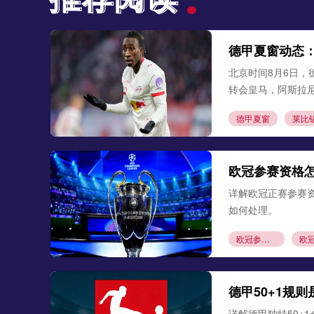
德甲夏窗动态
北京时间8月6日，
转会皇马，阿斯拉
德甲夏窗
莱比
欧冠参赛资格
详解欧冠正赛参赛
如何处理。
欧冠参赛资格
德甲50+1规
详解德甲独特50+