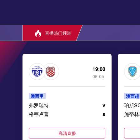
直播热门频道
19:00
06-05
澳西甲
澳西超
弗罗瑞特
v
珀斯S
格韦卢普
s
施蒂林
高清直播