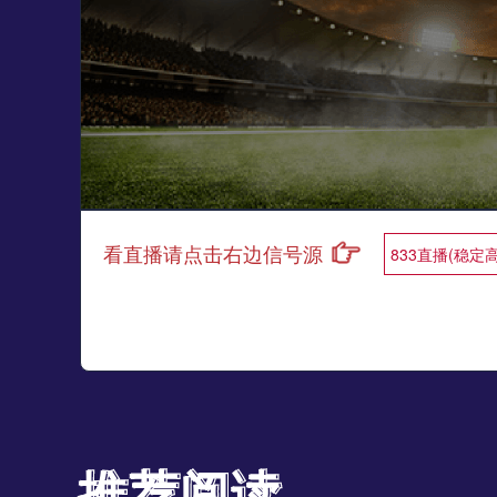
看直播请点击右边信号源
833直播(稳定
推荐阅读
推荐阅读