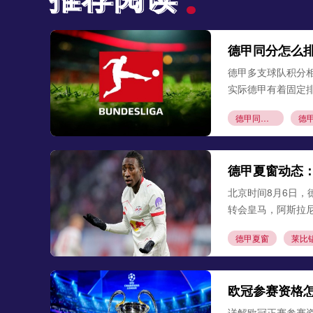
德甲同分怎么
德甲多支球队积分
实际德甲有着固定
德甲同分排名
德甲赛制科普
德甲夏窗动态
北京时间8月6日，
转会皇马，阿斯拉
德甲夏窗
莱比
欧冠参赛资格
详解欧冠正赛参赛