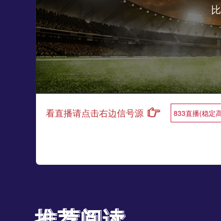
比
看直播请点击右边信号源
833直播(稳定
推荐阅读
推荐阅读