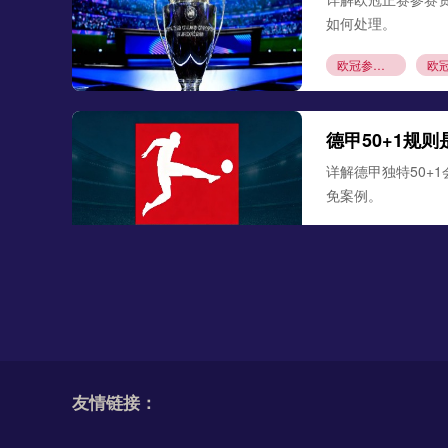
如何处理。
欧冠参赛资格
德甲50+1规
详解德甲独特50+
免案例。
德甲50+1规则
阿斯拉尼接近
《图片报》消息，
3000万欧元解约
友情链接：
阿斯拉尼
莱比