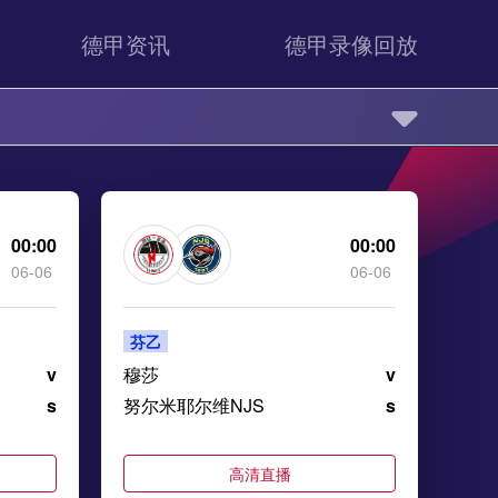
德甲资讯
德甲录像回放
00:00
00:00
06-06
06-06
芬乙
v
穆莎
v
s
努尔米耶尔维NJS
s
高清直播