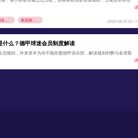
欧冠名额分配
欧冠资格赛规则
2026-08-05 20:11
则是什么？德甲球迷会员制度解读
1会员规则，外来资本为何不能控股德甲俱乐部，解读规则利弊与各类豁
德甲会员制
德甲资本规则
2026-08-04 22:12
莱比锡！霍芬海姆前锋缺席集训，转会谈判进入尾声
霍芬海姆前锋阿斯拉尼没有随队前往训练营，球员接近加盟莱比锡，
条款成为关键。
锡
霍芬海姆
德甲夏窗转会
2026-08-03 21:12