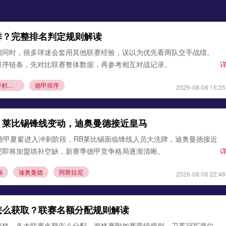
排？完整排名判定规则解读
相同时，很多球迷会套用其他联赛经验，误以为优先看两队交手战绩。
排序链条，先对比联赛整体数据，再参考相互对战记录。
德甲积分榜规则
德甲排序
2026-08-08 16:35
：莱比锡锋线变动，迪奥曼德接近皇马
德甲夏窗进入冲刺阶段，RB莱比锡面临锋线人员大洗牌，迪奥曼德接近
尼即将加盟填补空缺，新赛季德甲竞争格局逐渐清晰。
锡
迪奥曼德
阿斯拉尼
2026-08-06 22:48
怎么获取？联赛名额分配规则解读
资格，各大联赛名额怎么分配，资格赛附加赛晋级规则，卫冕冠军席位