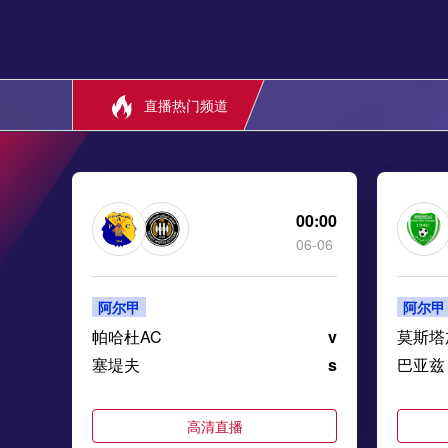
直播热门频道
00:00
06-06
阿尔甲
阿尔甲
帕哈杜AC
v
莫斯塔
塞堤夫
s
巴亚兹
高清直播