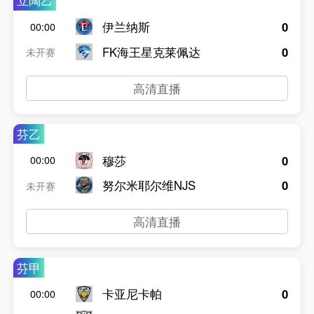
立陶乙
伊兰纳斯
0
00:00
FK海王星克莱佩达
0
未开赛
高清直播
芬乙
穆莎
0
00:00
努尔米耶尔维NJS
0
未开赛
高清直播
芬甲
卡亚尼卡帕
0
00:00