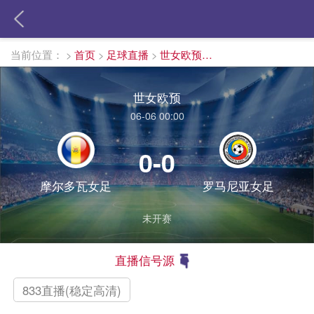
当前位置：
>
首页
>
足球直播
>
世女欧预直播
世女欧预
06-06 00:00
0-0
摩尔多瓦女足
罗马尼亚女足
未开赛
直播信号源
833直播(稳定高清)