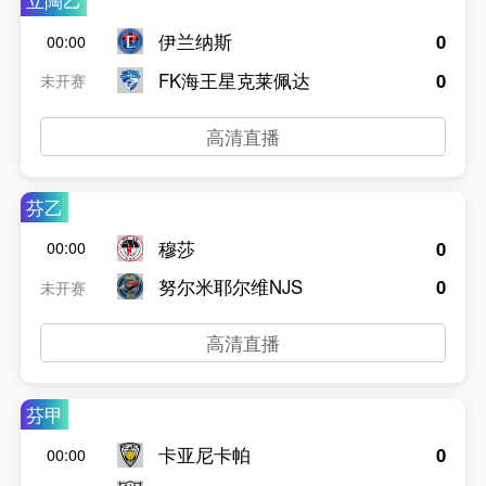
立陶乙
伊兰纳斯
0
00:00
FK海王星克莱佩达
0
未开赛
高清直播
芬乙
穆莎
0
00:00
努尔米耶尔维NJS
0
未开赛
高清直播
芬甲
卡亚尼卡帕
0
00:00