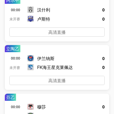
阿尔甲
汉什利
0
00:00
卢斯特
0
未开赛
高清直播
立陶乙
伊兰纳斯
0
00:00
FK海王星克莱佩达
0
未开赛
高清直播
芬乙
穆莎
0
00:00