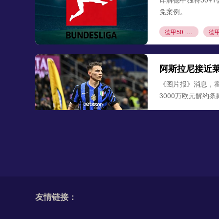
免案例。
德甲50+1规则
阿斯拉尼接近
《图片报》消息，
3000万欧元解约
阿斯拉尼
莱比
勒沃库森300
德天空、罗马诺联合
古铁雷斯。西班牙
友情链接：
米格尔·古铁雷斯
勒
格里马尔多