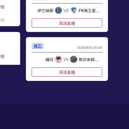
详情
伊兰纳斯
VS
FK海王星克莱佩达
:28
高清直播
芬乙
06月06日 00:00
详情
穆莎
VS
努尔米耶尔维NJS
:06
高清直播
芬甲
06月06日 00:00
详情
卡亚尼卡帕
VS
KTP科特卡
:17
高清直播