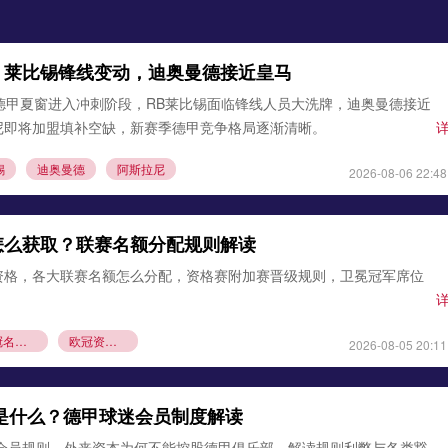
：莱比锡锋线变动，迪奥曼德接近皇马
德甲夏窗进入冲刺阶段，RB莱比锡面临锋线人员大洗牌，迪奥曼德接近
尼即将加盟填补空缺，新赛季德甲竞争格局逐渐清晰。
锡
迪奥曼德
阿斯拉尼
2026-08-06 22:48
怎么获取？联赛名额分配规则解读
资格，各大联赛名额怎么分配，资格赛附加赛晋级规则，卫冕冠军席位
欧冠名额分配
欧冠资格赛规则
2026-08-05 20:11
则是什么？德甲球迷会员制度解读
1会员规则，外来资本为何不能控股德甲俱乐部，解读规则利弊与各类豁