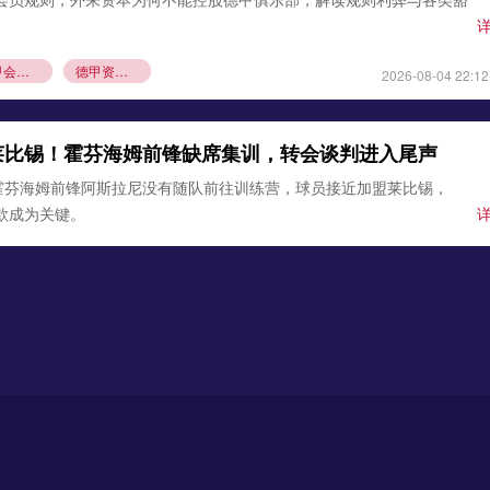
德甲会员制
德甲资本规则
2026-08-04 22:12
莱比锡！霍芬海姆前锋缺席集训，转会谈判进入尾声
霍芬海姆前锋阿斯拉尼没有随队前往训练营，球员接近加盟莱比锡，
条款成为关键。
锡
霍芬海姆
德甲夏窗转会
2026-08-03 21:12
0万欧元签下古铁雷斯，填补格里马尔多空缺
确认，勒沃库森与那不勒斯达成协议，3000万欧元引进左后卫米格尔·
边卫即将体检，顶替离队的格里马尔多，助力药厂双线作
沃库森
那不勒斯
2026-08-02 21:54