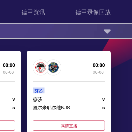
德甲资讯
德甲录像回放
00:00
00:00
06-06
06-06
芬乙
v
穆莎
v
s
努尔米耶尔维NJS
s
高清直播