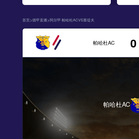
>
>
首页
德甲直播
阿尔甲 帕哈杜ACVS塞堤夫
0
帕哈杜AC
帕哈杜AC