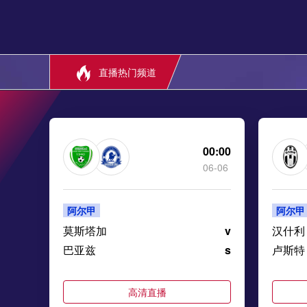
直播热门频道
00:00
06-06
阿尔甲
阿尔甲
莫斯塔加
v
汉什利
巴亚兹
s
卢斯特
高清直播