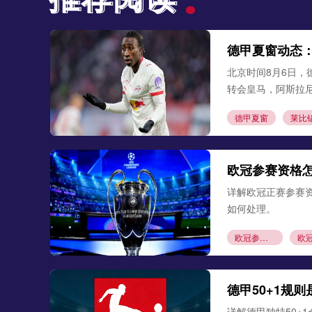
德甲夏窗动态
北京时间8月6日，
转会皇马，阿斯拉
德甲夏窗
莱比
欧冠参赛资格
详解欧冠正赛参赛
如何处理。
欧冠参赛资格
德甲50+1规
详解德甲独特50+