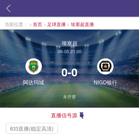
当前位置：
>
首页
>
足球直播
>
埃塞超直播
埃塞超
06-05 21:00
0-0
阿达玛城
NIGD银行
未开赛
直播信号源
833直播(稳定高清)