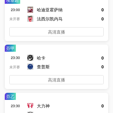
埃塞超
哈迪亚霍萨纳
0
23:00
法西尔凯内马
0
未开赛
高清直播
芬甲
哈卡
0
23:30
查普斯
0
未开赛
高清直播
芬乙
大力神
0
23:30