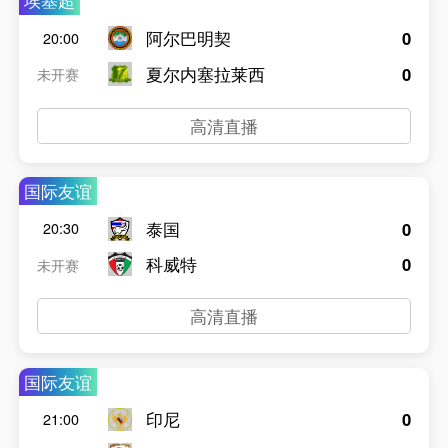
埃塞超
阿尔巴明契
0
20:00
夏尔内塞拉莱西
0
未开赛
高清直播
国际友谊
泰国
0
20:30
科威特
0
未开赛
高清直播
国际友谊
印尼
0
21:00