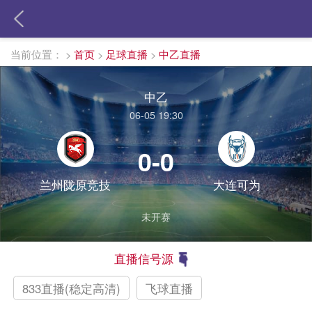
当前位置：
>
首页
>
足球直播
>
中乙直播
中乙
06-05 19:30
0-0
兰州陇原竞技
大连可为
未开赛
直播信号源
833直播(稳定高清)
飞球直播