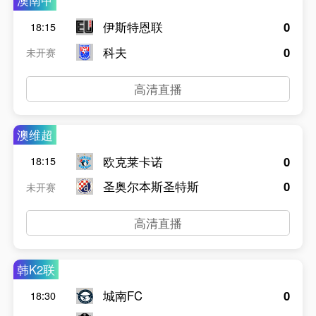
澳南甲
伊斯特恩联
0
18:15
科夫
0
未开赛
高清直播
澳维超
欧克莱卡诺
0
18:15
圣奥尔本斯圣特斯
0
未开赛
高清直播
韩K2联
城南FC
0
18:30