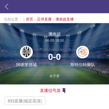
当前位置：
>
首页
>
足球直播
>
澳南超直播
澳南超
06-05 18:00
0-0
阿德莱德城
斯特尔特狮队
未开赛
直播信号源
833直播(稳定高清)