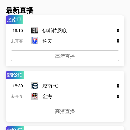
最新直播
澳南甲
伊斯特恩联
0
18:15
科夫
0
未开赛
高清直播
韩K2联
城南FC
0
18:30
金海
0
未开赛
高清直播