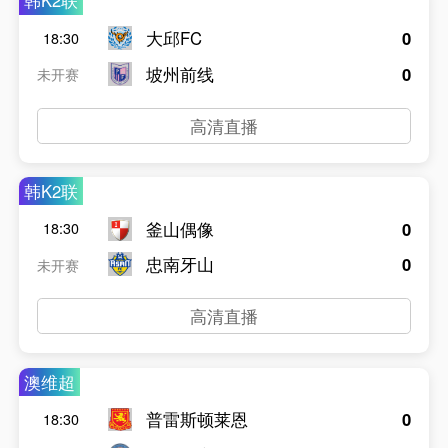
韩K2联
大邱FC
0
18:30
坡州前线
0
未开赛
高清直播
韩K2联
釜山偶像
0
18:30
忠南牙山
0
未开赛
高清直播
澳维超
普雷斯顿莱恩
0
18:30