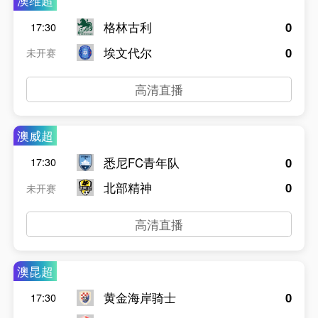
澳维超
格林古利
0
17:30
埃文代尔
0
未开赛
高清直播
澳威超
悉尼FC青年队
0
17:30
北部精神
0
未开赛
高清直播
澳昆超
黄金海岸骑士
0
17:30