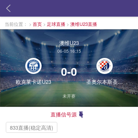
当前位置：
>
首页
>
足球直播
>
澳维U23直播
澳维U23
06-05 16:15
0-0
欧克莱卡诺U23
圣奥尔本斯圣特斯U23
未开赛
直播信号源
833直播(稳定高清)