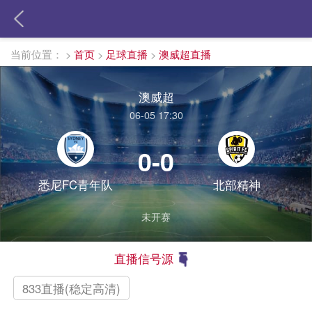
当前位置：
>
首页
>
足球直播
>
澳威超直播
澳威超
06-05 17:30
0-0
悉尼FC青年队
北部精神
未开赛
直播信号源
833直播(稳定高清)