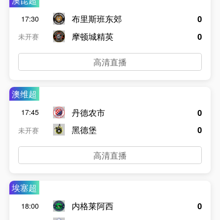
澳昆超
布里斯班东郊
0
17:30
摩顿城精英
0
未开赛
高清直播
澳维超
丹德农市
0
17:45
黑德堡
0
未开赛
高清直播
埃塞超
内格莱阿西
0
18:00