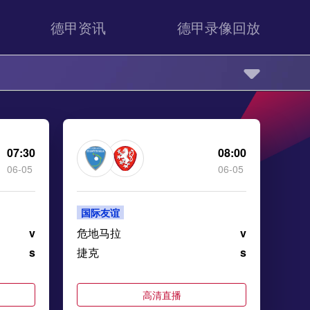
德甲资讯
德甲录像回放
07:30
08:00
06-05
06-05
国际友谊
v
危地马拉
v
s
捷克
s
高清直播