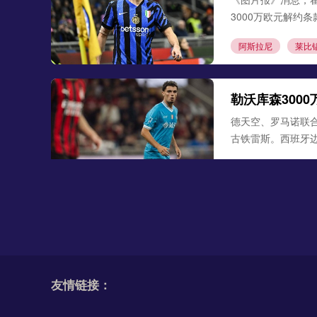
3000万欧元解约
阿斯拉尼
莱比
勒沃库森300
德天空、罗马诺联合
古铁雷斯。西班牙
米格尔·古铁雷斯
勒
格里马尔多
多特追逐埃尔·
《图片报》最新消
大，德甲新星争夺
友情链接：
多特蒙德
埃尔·