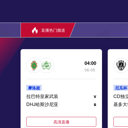
直播热门频道
04:00
06-05
摩洛超
厄瓜杯
拉巴特皇家武装
v
CD独
DHJ哈斯沙尼亚
s
基多大
高清直播