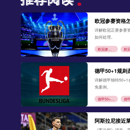
欧冠参赛资格
详解欧冠正赛参赛
如何处理。
欧冠参赛资格
德甲50+1规
详解德甲独特50+
免案例。
德甲50+1规则
阿斯拉尼接近
《图片报》消息，