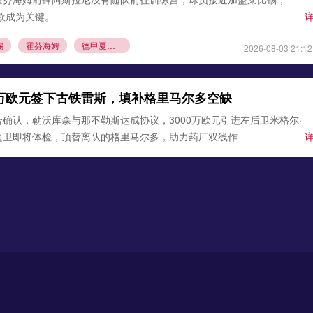
条款成为关键。
锡
霍芬海姆
德甲夏窗转会
2026-08-03 21:12
0万欧元签下古铁雷斯，填补格里马尔多空缺
确认，勒沃库森与那不勒斯达成协议，3000万欧元引进左后卫米格尔·
边卫即将体检，顶替离队的格里马尔多，助力药厂双线作
沃库森
那不勒斯
2026-08-02 21:54
马拉遇阻！科隆坚持5000万欧元转会底价
息，多特蒙德报价科隆攻击手埃尔·马拉遭到拒绝，双方转会费分歧巨
战陷入僵局。
马拉
科隆
德甲夏窗
2026-08-01 22:40