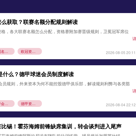
怎么获取？联赛名额分配规则解读
资格，各大联赛名额怎么分配，资格赛附加赛晋级规则，卫冕冠军席位
欧冠名额分配
欧冠资格赛规则
2026-08-05 20:11
则是什么？德甲球迷会员制度解读
1会员规则，外来资本为何不能控股德甲俱乐部，解读规则利弊与各类豁
德甲会员制
德甲资本规则
2026-08-04 22:12
莱比锡！霍芬海姆前锋缺席集训，转会谈判进入尾声
霍芬海姆前锋阿斯拉尼没有随队前往训练营，球员接近加盟莱比锡，