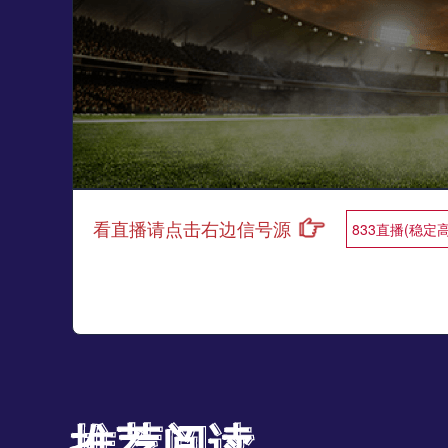
看直播请点击右边信号源
833直播(稳定
推荐阅读
推荐阅读