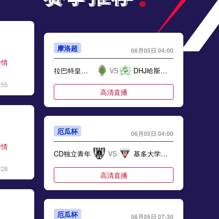
摩洛超
06月05日 04:00
详情
拉巴特皇家武装
VS
DHJ哈斯沙尼亚
:55
高清直播
厄瓜杯
06月05日 04:00
详情
CD独立青年
VS
基多大学体育
:28
高清直播
厄瓜杯
06月05日 07:30