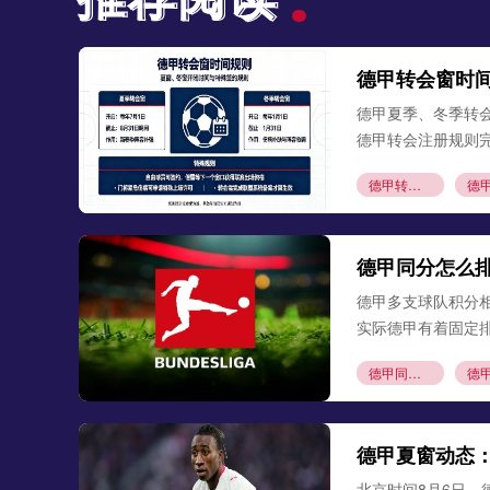
德甲转会窗时
德甲夏季、冬季转
德甲转会注册规则
德甲转会窗口
德甲自由球员签约
德甲同分怎么
德甲多支球队积分
实际德甲有着固定
德甲同分排名
德甲赛制科普
德甲夏窗动态
北京时间8月6日，