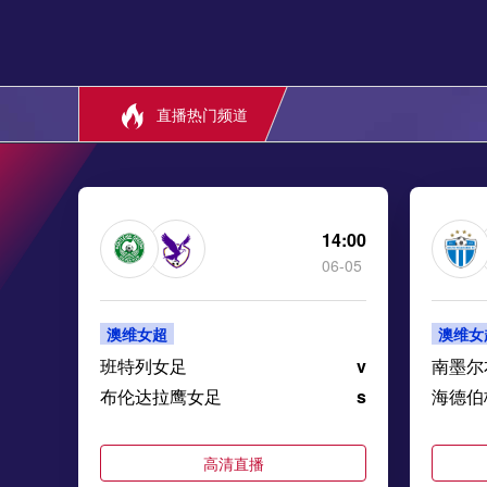
直播热门频道
14:00
06-05
澳维女超
澳维女
班特列女足
v
南墨尔
布伦达拉鹰女足
s
海德伯
高清直播