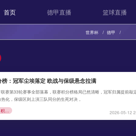
首页
德甲直播
篮球直播
世界杯
德甲
分榜：冠军尘埃落定 欧战与保级悬念拉满
赛季德甲联赛第33轮赛事全部落幕，联赛积分榜格局已然清晰，冠军归属提前敲
白热化，保级区则上演三队同分的生死对决，
德甲积分榜
2026-05-12 2