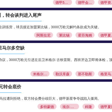
德甲50+1规则
德甲会员制
德
训，转会谈判进入尾声
训练营，球员接近加盟莱比锡，3000万欧元解约条款成为关键。
阿斯拉尼
莱比锡
霍芬海姆
德
里马尔多空缺
议，3000万欧元引进左后卫米格尔·古铁雷斯。西班牙边卫即将体检，
米格尔·古铁雷斯
勒沃库森
那不勒斯
格
欧元转会底价
·马拉遭到拒绝，双方转会费分歧巨大，德甲新星争夺战陷入僵局。
多特蒙德
埃尔·马拉
科隆
德甲夏