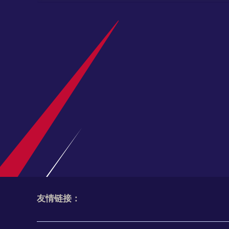
德甲夏窗引援竞争升温 多特、莱比锡抓紧调
2026德甲夏季转会窗口临近尾声，多特蒙德、RB
2026/27意甲开赛时间！参赛球队及赛程节
2026-27赛季意甲什么时候开打？官方开赛时间、
皇马积极谈判迪奥曼德 欧冠夏窗补强边路
欧冠夏窗转会动态，皇马持续与莱比锡谈判迪奥曼德
友情链接：
多特重磅引援敲定！3300万签下18岁天才卡