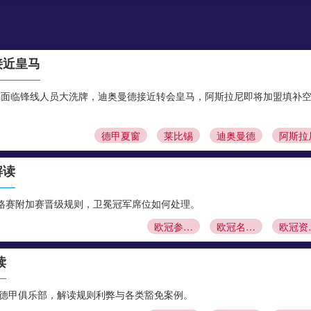
接近皇马
锡面临锋线人员大洗牌，迪奥曼德接近转会皇马，阿斯拉尼即将加盟填补
德甲夏窗
莱比锡
迪奥曼德
阿斯拉
解读
格赛附加赛晋级规则，卫冕冠军席位如何处理。
欧冠参赛资格
欧冠名额分配
欧冠
读
股德甲俱乐部，解读规则利弊与各类豁免案例。