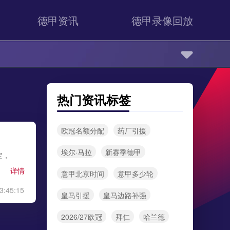
德甲资讯
德甲录像回放
热门资讯标签
欧冠名额分配
药厂引援
埃尔·马拉
新赛季德甲
定，
详情
意甲北京时间
意甲多少轮
3:45:15
皇马引援
皇马边路补强
2026/27欧冠
拜仁
哈兰德