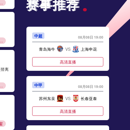
赛事推荐
赛事推荐
甲资本规则
中超
08月08日 19:00
甲夏窗转会
青岛海牛
VS
上海申花
高清直播
顶替离
中甲
里马尔多
08月08日 19:00
苏州东吴
VS
长春亚泰
高清直播
窗