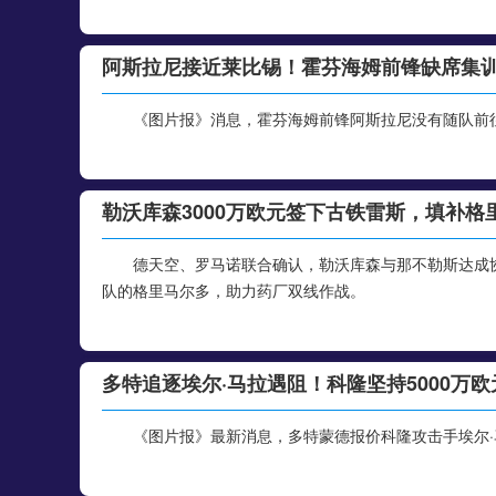
阿斯拉尼接近莱比锡！霍芬海姆前锋缺席集
《图片报》消息，霍芬海姆前锋阿斯拉尼没有随队前往
勒沃库森3000万欧元签下古铁雷斯，填补格
德天空、罗马诺联合确认，勒沃库森与那不勒斯达成协
队的格里马尔多，助力药厂双线作战。
多特追逐埃尔·马拉遇阻！科隆坚持5000万
《图片报》最新消息，多特蒙德报价科隆攻击手埃尔