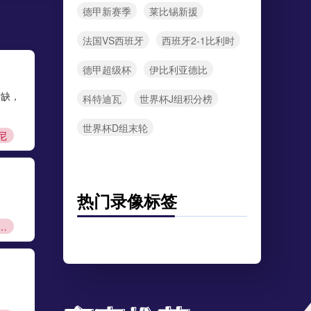
德甲新赛季
莱比锡新援
法国VS西班牙
西班牙2-1比利时
德甲超级杯
伊比利亚德比
空缺，
科特迪瓦
世界杯J组积分榜
世界杯D组末轮
尼
热门录像标签
资格赛规则