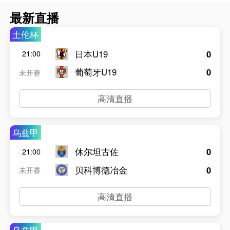
最新直播
土伦杯
日本U19
0
21:00
葡萄牙U19
0
未开赛
高清直播
乌兹甲
休尔坦古佐
0
21:00
贝科博德冶金
0
未开赛
高清直播