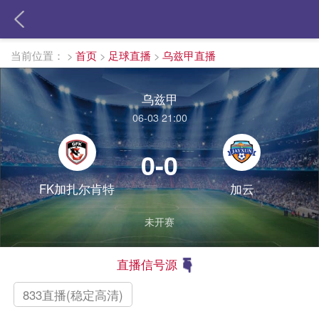
当前位置：
>
首页
>
足球直播
>
乌兹甲直播
乌兹甲
06-03 21:00
0-0
FK加扎尔肯特
加云
未开赛
直播信号源
833直播(稳定高清)