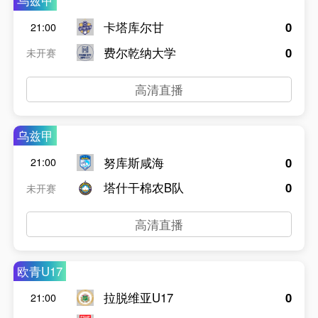
乌兹甲
卡塔库尔甘
0
21:00
费尔乾纳大学
0
未开赛
高清直播
乌兹甲
努库斯咸海
0
21:00
塔什干棉农B队
0
未开赛
高清直播
欧青U17
拉脱维亚U17
0
21:00