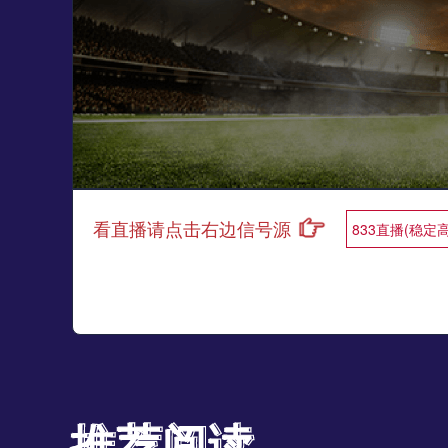
看直播请点击右边信号源
833直播(稳定
推荐阅读
推荐阅读