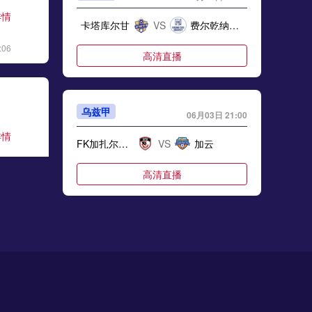
详情
卡塔库尔甘
VS
费尔乾纳大学
:06
高清直播
乌兹甲
06月03日 21:00
详情
FK加扎尔肯特
VS
加云
:17
高清直播
乌兹甲
06月03日 21:00
详情
努库斯咸海
VS
塔什干棉农B队
:48
高清直播