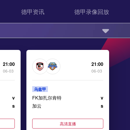
德甲资讯
德甲录像回放
21:00
21:00
06-03
06-03
乌兹甲
v
FK加扎尔肯特
v
s
加云
s
高清直播