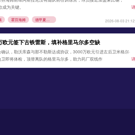
条款成为关键。
锡
霍芬海姆
德甲夏窗转会
2026-08-03 21:12
0万欧元签下古铁雷斯，填补格里马尔多空缺
确认，勒沃库森与那不勒斯达成协议，3000万欧元引进左后卫米格尔·
边卫即将体检，顶替离队的格里马尔多，助力药厂双线作
沃库森
那不勒斯
2026-08-02 21:54
马拉遇阻！科隆坚持5000万欧元转会底价
息，多特蒙德报价科隆攻击手埃尔·马拉遭到拒绝，双方转会费分歧巨
战陷入僵局。
马拉
科隆
德甲夏窗
2026-08-01 22:40