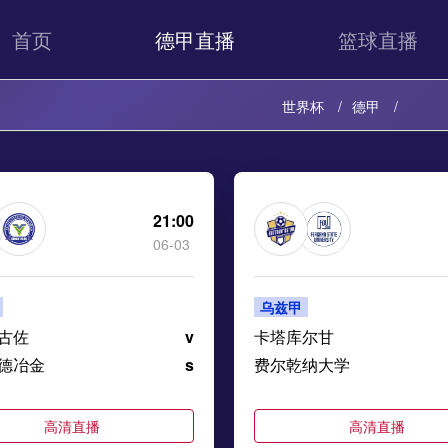
首页
德甲直播
篮球直播
世界杯
德甲
21:00
06-03
乌兹甲
古佐
v
卡塔库尔甘
德冶金
s
费尔乾纳大学
高清直播
高清直播