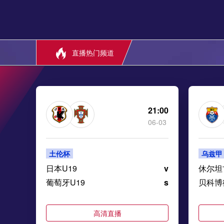
直播热门频道
21:00
06-03
土伦杯
乌兹甲
日本U19
v
休尔坦
葡萄牙U19
s
贝科博
高清直播