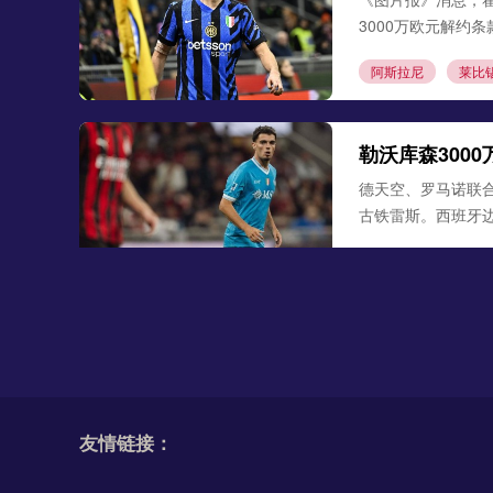
3000万欧元解约
阿斯拉尼
莱比
勒沃库森300
德天空、罗马诺联合
古铁雷斯。西班牙
米格尔·古铁雷斯
勒
格里马尔多
多特追逐埃尔·
《图片报》最新消
大，德甲新星争夺
友情链接：
多特蒙德
埃尔·