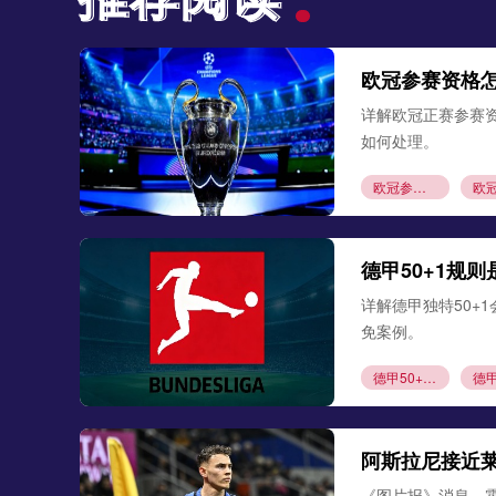
欧冠参赛资格
详解欧冠正赛参赛
如何处理。
欧冠参赛资格
德甲50+1规
详解德甲独特50+
免案例。
德甲50+1规则
阿斯拉尼接近
《图片报》消息，