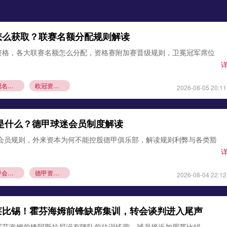
怎么获取？联赛名额分配规则解读
资格，各大联赛名额怎么分配，资格赛附加赛晋级规则，卫冕冠军席位
欧冠名额分配
欧冠资格赛规则
2026-08-05 20:11
则是什么？德甲球迷会员制度解读
1会员规则，外来资本为何不能控股德甲俱乐部，解读规则利弊与各类豁
德甲会员制
德甲资本规则
2026-08-04 22:12
莱比锡！霍芬海姆前锋缺席集训，转会谈判进入尾声
霍芬海姆前锋阿斯拉尼没有随队前往训练营，球员接近加盟莱比锡，