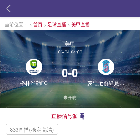
当前位置：
>
首页
>
足球直播
>
美甲直播
美甲
06-04 04:00
0-0
格林维勒FC
麦迪逊前锋足球俱乐部
未开赛
直播信号源
833直播(稳定高清)