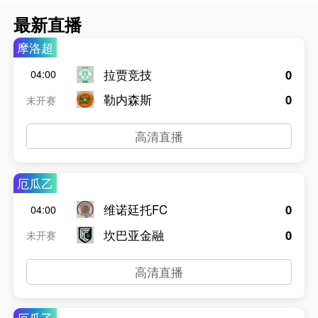
最新直播
摩洛超
拉贾竞技
0
04:00
勒内森斯
0
未开赛
高清直播
厄瓜乙
维诺廷托FC
0
04:00
坎巴亚金融
0
未开赛
高清直播