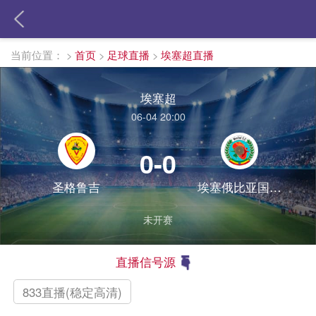
当前位置：
>
首页
>
足球直播
>
埃塞超直播
埃塞超
06-04 20:00
0-0
圣格鲁吉
埃塞俄比亚国防军
未开赛
直播信号源
833直播(稳定高清)