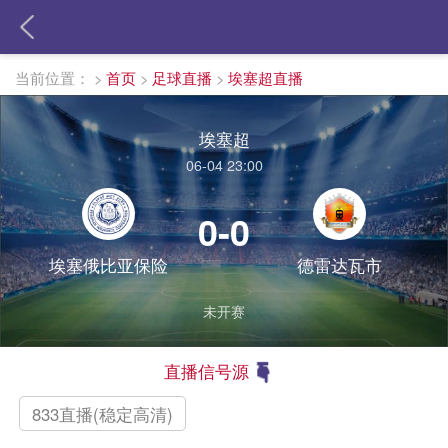
当前位置：
>
首页
>
足球直播
>
埃塞超直播
埃塞超
06-04 23:00
0-0
埃塞俄比亚保险
德雷达瓦市
未开赛
直播信号源
833直播(稳定高清)