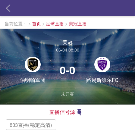
当前位置：
>
首页
>
足球直播
>
美冠直播
美冠
06-04 08:00
0-0
伯明翰军团
路易斯维尔FC
未开赛
直播信号源
833直播(稳定高清)