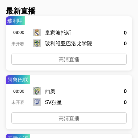
最新直播
玻利甲
皇家波托斯
0
08:00
玻利维亚巴洛比学院
0
未开赛
高清直播
阿鲁巴联
西奥
0
08:30
SV独星
0
未开赛
高清直播