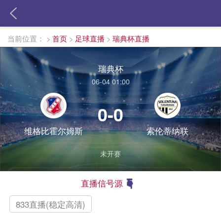
当前位置：
>
首页
>
足球直播
>
瑞典杯直播
瑞典杯
06-04 01:00
0-0
维格比霍尔姆斯
索伦蒂纳联
未开赛
直播信号源
833直播(稳定高清)