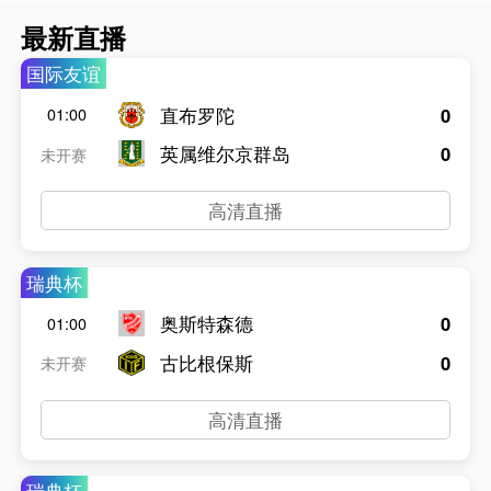
最新直播
国际友谊
直布罗陀
0
01:00
英属维尔京群岛
0
未开赛
高清直播
瑞典杯
奥斯特森德
0
01:00
古比根保斯
0
未开赛
高清直播