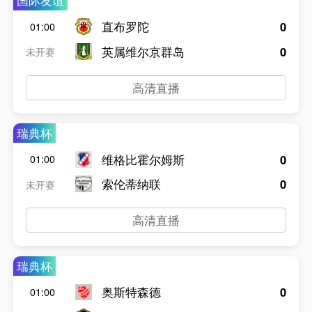
国际友谊
直布罗陀
0
01:00
英属维尔京群岛
0
未开赛
高清直播
瑞典杯
维格比霍尔姆斯
0
01:00
索伦蒂纳联
0
未开赛
高清直播
瑞典杯
奥斯特森德
0
01:00