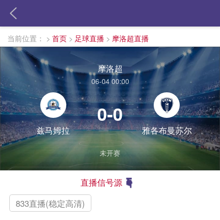
当前位置：
>
首页
>
足球直播
>
摩洛超直播
摩洛超
06-04 00:00
0-0
兹马姆拉
雅各布曼苏尔
未开赛
直播信号源
833直播(稳定高清)