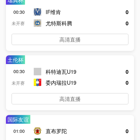
瑞典杯
IF维肯
0
00:30
尤特斯科腾
0
未开赛
高清直播
土伦杯
科特迪瓦U19
0
00:30
委内瑞拉U19
0
未开赛
高清直播
国际友谊
直布罗陀
0
01:00