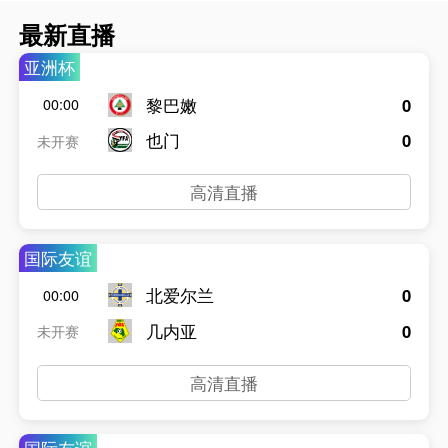
最新直播
亚洲杯
黎巴嫩
0
00:00
也门
0
未开赛
高清直播
国际友谊
北爱尔兰
0
00:00
几内亚
0
未开赛
高清直播