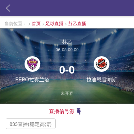
当前位置：
>
首页
>
足球直播
>
芬乙直播
芬乙
06-05 00:00
0-0
PEPO拉宾兰塔
拉迪恩雷帕斯
未开赛
直播信号源
833直播(稳定高清)