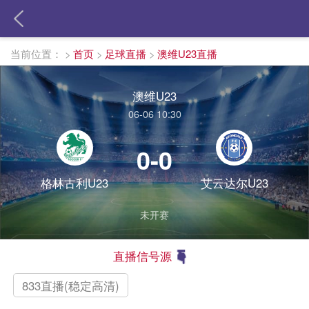
当前位置：
>
首页
>
足球直播
>
澳维U23直播
澳维U23
06-06 10:30
0-0
格林古利U23
艾云达尔U23
未开赛
直播信号源
833直播(稳定高清)