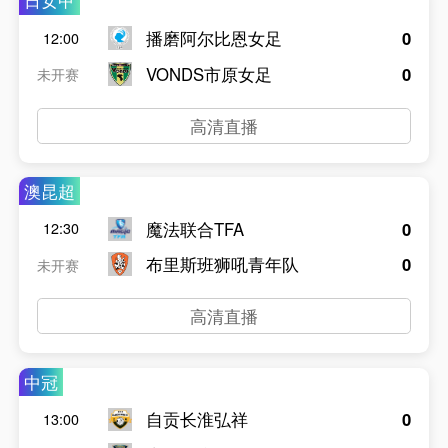
日女甲
播磨阿尔比恩女足
0
12:00
VONDS市原女足
0
未开赛
高清直播
澳昆超
魔法联合TFA
0
12:30
布里斯班狮吼青年队
0
未开赛
高清直播
中冠
自贡长淮弘祥
0
13:00