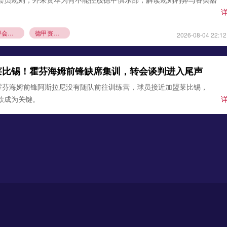
德甲会员制
德甲资本规则
2026-08-04 22:12
莱比锡！霍芬海姆前锋缺席集训，转会谈判进入尾声
霍芬海姆前锋阿斯拉尼没有随队前往训练营，球员接近加盟莱比锡，
条款成为关键。
锡
霍芬海姆
德甲夏窗转会
2026-08-03 21:12
0万欧元签下古铁雷斯，填补格里马尔多空缺
确认，勒沃库森与那不勒斯达成协议，3000万欧元引进左后卫米格尔·
边卫即将体检，顶替离队的格里马尔多，助力药厂双线作
沃库森
那不勒斯
2026-08-02 21:54