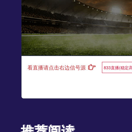
看直播请点击右边信号源
833直播(稳定
推荐阅读
推荐阅读