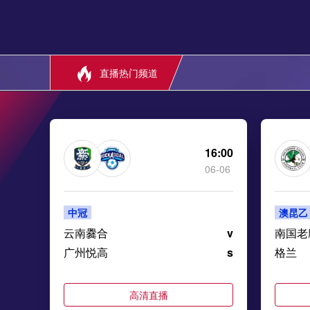
直播热门频道
16:00
06-06
中冠
澳昆乙
云南爨合
v
南国老
广州悦高
s
格兰
高清直播