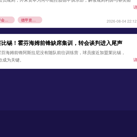
德甲会员制
德甲资本规则
2026-08-04 22:12
莱比锡！霍芬海姆前锋缺席集训，转会谈判进入尾声
霍芬海姆前锋阿斯拉尼没有随队前往训练营，球员接近加盟莱比锡，
条款成为关键。
锡
霍芬海姆
德甲夏窗转会
2026-08-03 21:12
0万欧元签下古铁雷斯，填补格里马尔多空缺
确认，勒沃库森与那不勒斯达成协议，3000万欧元引进左后卫米格尔·
边卫即将体检，顶替离队的格里马尔多，助力药厂双线作
沃库森
那不勒斯
2026-08-02 21:54