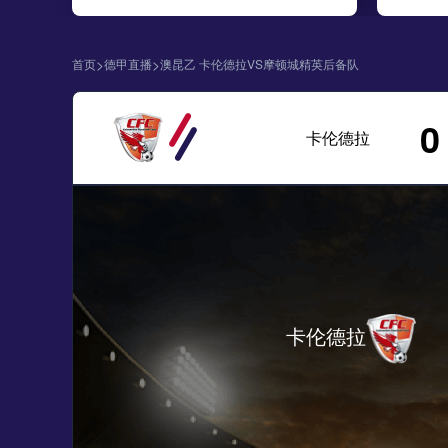
>
>
首页
德甲直播
澳昆乙 卡伦德拉VS摩顿城精英后备队
0
卡伦德拉
卡伦德拉