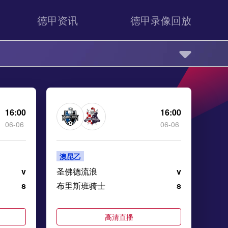
德甲资讯
德甲录像回放
16:00
16:00
06-06
06-06
澳昆乙
v
圣佛德流浪
v
s
布里斯班骑士
s
高清直播