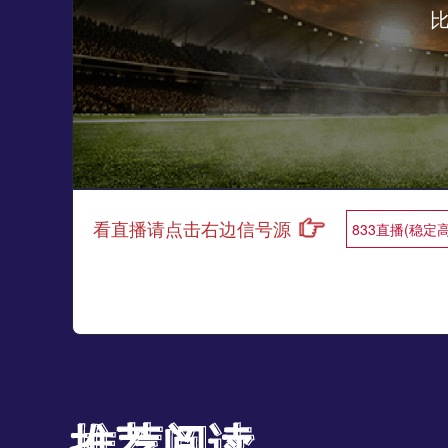
看直播请点击右边信号源
833直播(稳定
推荐阅读
推荐阅读