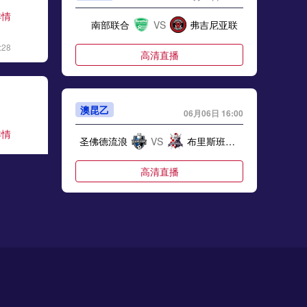
详情
南部联合
VS
弗吉尼亚联
:28
高清直播
澳昆乙
06月06日 16:00
详情
圣佛德流浪
VS
布里斯班骑士
:06
高清直播
澳威超
06月06日 16:00
详情
莱卡特老虎
VS
曼立联
:17
高清直播