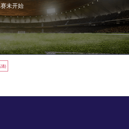
比赛未开始
高清)