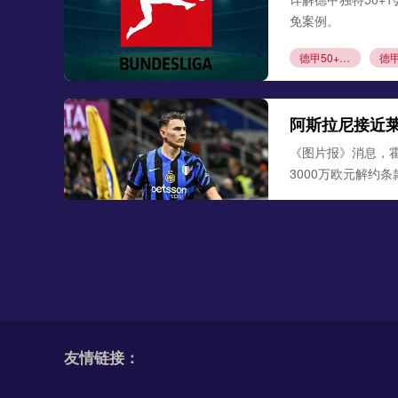
免案例。
德甲50+1规则
阿斯拉尼接近
《图片报》消息，
3000万欧元解约
阿斯拉尼
莱比
勒沃库森300
德天空、罗马诺联合
古铁雷斯。西班牙
友情链接：
米格尔·古铁雷斯
勒
格里马尔多