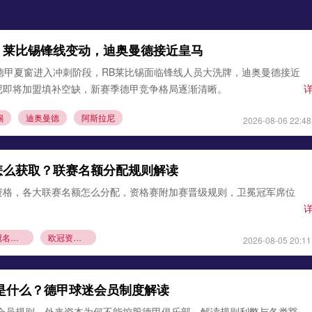
：莱比锡锋线变动，迪奥曼德接近皇马
德甲夏窗进入冲刺阶段，RB莱比锡面临锋线人员大洗牌，迪奥曼德接近
尼即将加盟填补空缺，新赛季德甲竞争格局逐渐清晰。
锡
迪奥曼德
阿斯拉尼
2026-08-06 22:48
怎么获取？联赛名额分配规则解读
资格，各大联赛名额怎么分配，资格赛附加赛晋级规则，卫冕冠军席位
欧冠名额分配
欧冠资格赛规则
2026-08-05 20:11
则是什么？德甲球迷会员制度解读
1会员规则，外来资本为何不能控股德甲俱乐部，解读规则利弊与各类豁