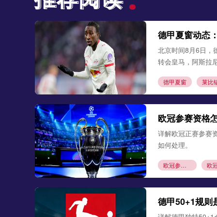
德甲夏窗动态
北京时间8月6日，
转会皇马，阿斯拉
德甲夏窗
莱比
欧冠参赛资格
详解欧冠正赛参赛
如何处理。
欧冠参赛资格
德甲50+1规
详解德甲独特50+