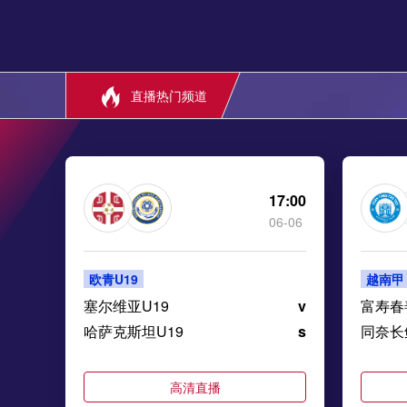
直播热门频道
17:00
06-06
欧青U19
越南甲
塞尔维亚U19
v
富寿春
哈萨克斯坦U19
s
同奈长
高清直播