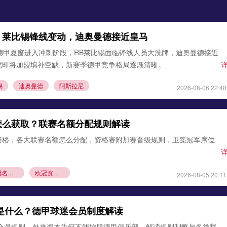
：莱比锡锋线变动，迪奥曼德接近皇马
德甲夏窗进入冲刺阶段，RB莱比锡面临锋线人员大洗牌，迪奥曼德接近
尼即将加盟填补空缺，新赛季德甲竞争格局逐渐清晰。
锡
迪奥曼德
阿斯拉尼
2026-08-06 22:48
怎么获取？联赛名额分配规则解读
资格，各大联赛名额怎么分配，资格赛附加赛晋级规则，卫冕冠军席位
欧冠名额分配
欧冠资格赛规则
2026-08-05 20:11
则是什么？德甲球迷会员制度解读
1会员规则，外来资本为何不能控股德甲俱乐部，解读规则利弊与各类豁