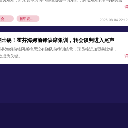
德甲会员制
德甲资本规则
2026-08-04 22:12
莱比锡！霍芬海姆前锋缺席集训，转会谈判进入尾声
霍芬海姆前锋阿斯拉尼没有随队前往训练营，球员接近加盟莱比锡，
条款成为关键。
锡
霍芬海姆
德甲夏窗转会
2026-08-03 21:12
0万欧元签下古铁雷斯，填补格里马尔多空缺
确认，勒沃库森与那不勒斯达成协议，3000万欧元引进左后卫米格尔·
边卫即将体检，顶替离队的格里马尔多，助力药厂双线作
沃库森
那不勒斯
2026-08-02 21:54