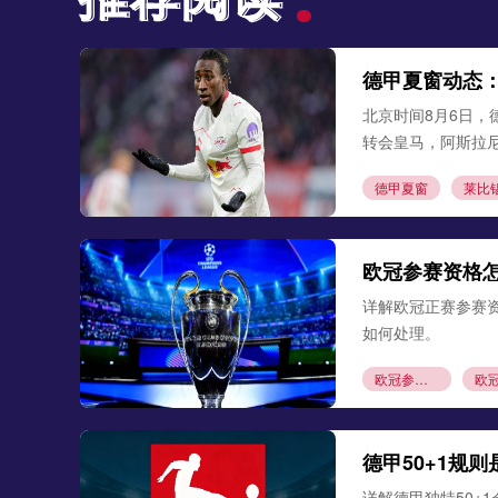
德甲夏窗动态
北京时间8月6日，
转会皇马，阿斯拉
德甲夏窗
莱比
欧冠参赛资格
详解欧冠正赛参赛
如何处理。
欧冠参赛资格
德甲50+1规
详解德甲独特50+