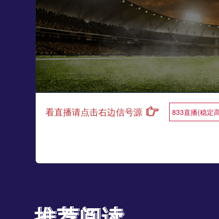
看直播请点击右边信号源
833直播(稳定
推荐阅读
推荐阅读