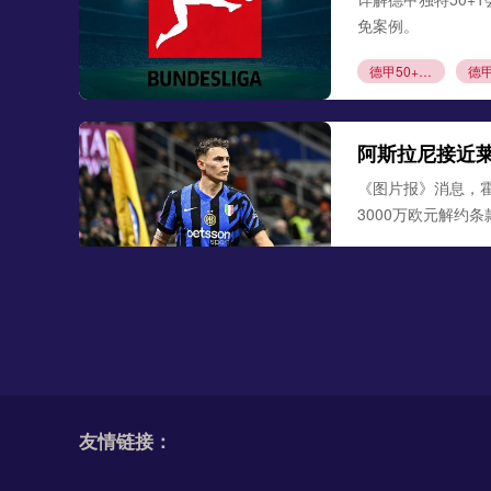
免案例。
德甲50+1规则
阿斯拉尼接近
《图片报》消息，
3000万欧元解约
阿斯拉尼
莱比
勒沃库森300
德天空、罗马诺联合
古铁雷斯。西班牙
友情链接：
米格尔·古铁雷斯
勒
格里马尔多