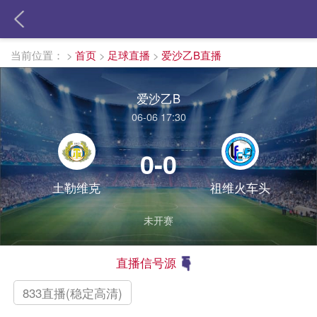
当前位置：
>
首页
>
足球直播
>
爱沙乙B直播
爱沙乙B
06-06 17:30
0-0
土勒维克
祖维火车头
未开赛
直播信号源
833直播(稳定高清)