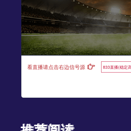
看直播请点击右边信号源
833直播(稳定
推荐阅读
推荐阅读