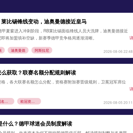
：莱比锡锋线变动，迪奥曼德接近皇马
德甲夏窗进入冲刺阶段，RB莱比锡面临锋线人员大洗牌，迪奥曼德接近
尼即将加盟填补空缺，新赛季德甲竞争格局逐渐清晰。
锡
迪奥曼德
阿斯拉尼
2026-08-06 22:48
怎么获取？联赛名额分配规则解读
资格，各大联赛名额怎么分配，资格赛附加赛晋级规则，卫冕冠军席位
欧冠名额分配
欧冠资格赛规则
2026-08-05 20:11
则是什么？德甲球迷会员制度解读
1会员规则，外来资本为何不能控股德甲俱乐部，解读规则利弊与各类豁