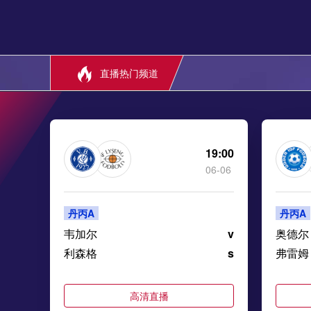
直播热门频道
19:00
06-06
丹丙A
丹丙A
韦加尔
v
奥德尔
利森格
s
弗雷姆
高清直播