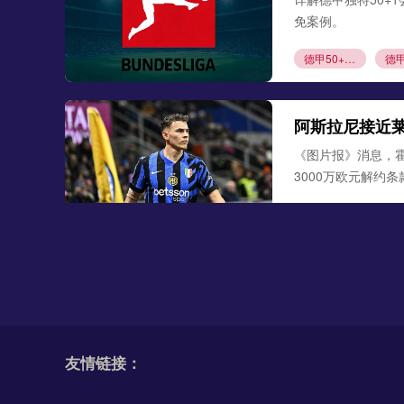
免案例。
德甲50+1规则
阿斯拉尼接近
《图片报》消息，
3000万欧元解约
阿斯拉尼
莱比
勒沃库森300
德天空、罗马诺联合
古铁雷斯。西班牙
友情链接：
米格尔·古铁雷斯
勒
格里马尔多