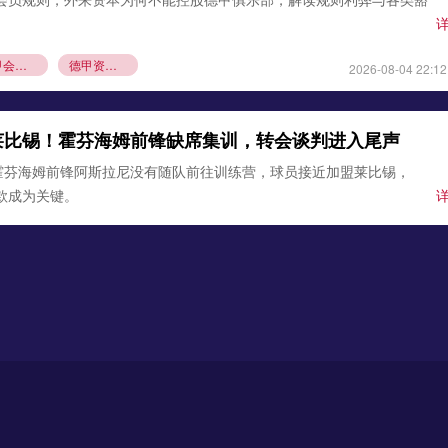
德甲会员制
德甲资本规则
2026-08-04 22:12
莱比锡！霍芬海姆前锋缺席集训，转会谈判进入尾声
霍芬海姆前锋阿斯拉尼没有随队前往训练营，球员接近加盟莱比锡，
条款成为关键。
锡
霍芬海姆
德甲夏窗转会
2026-08-03 21:12
0万欧元签下古铁雷斯，填补格里马尔多空缺
确认，勒沃库森与那不勒斯达成协议，3000万欧元引进左后卫米格尔·
边卫即将体检，顶替离队的格里马尔多，助力药厂双线作
沃库森
那不勒斯
2026-08-02 21:54