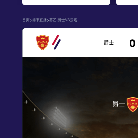
>
>
首页
德甲直播
芬乙 爵士VS云塔
0
爵士
爵士