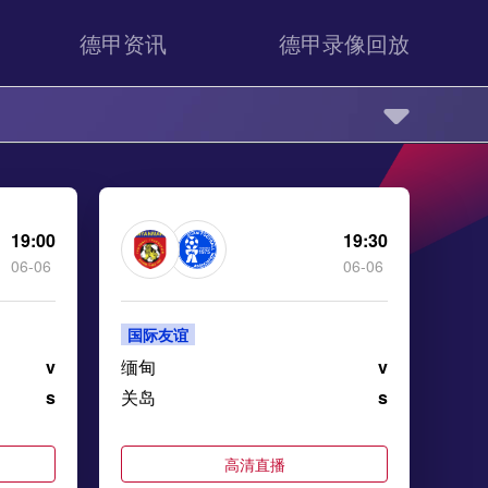
德甲资讯
德甲录像回放
19:00
19:30
06-06
06-06
国际友谊
v
缅甸
v
s
关岛
s
高清直播