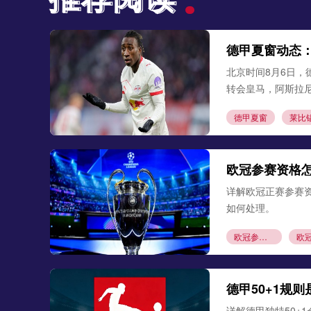
德甲夏窗动态
北京时间8月6日，
转会皇马，阿斯拉
德甲夏窗
莱比
欧冠参赛资格
详解欧冠正赛参赛
如何处理。
欧冠参赛资格
德甲50+1规
详解德甲独特50+