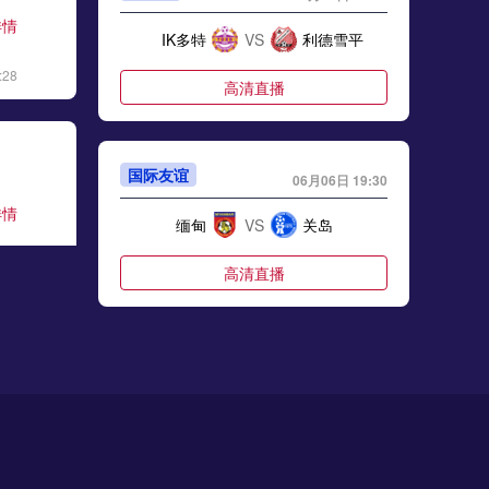
详情
IK多特
VS
利德雪平
:28
高清直播
国际友谊
06月06日 19:30
详情
缅甸
VS
关岛
:06
高清直播
川超
06月06日 19:35
详情
乐山队
VS
德阳队
:17
高清直播