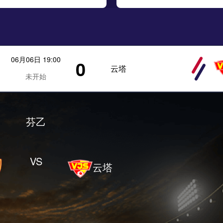
06月06日 19:00
0
云塔
未开始
芬乙
VS
云塔