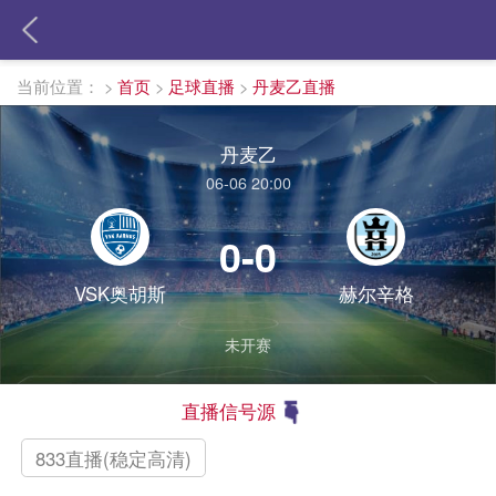
当前位置：
>
首页
>
足球直播
>
丹麦乙直播
丹麦乙
06-06 20:00
0-0
VSK奥胡斯
赫尔辛格
未开赛
直播信号源
833直播(稳定高清)