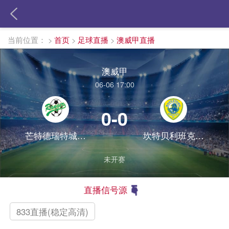
当前位置：
>
首页
>
足球直播
>
澳威甲直播
澳威甲
06-06 17:00
0-0
芒特德瑞特城流浪者
坎特贝利班克斯敦FC
未开赛
直播信号源
833直播(稳定高清)