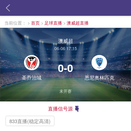
当前位置：
>
首页
>
足球直播
>
澳威超直播
澳威超
06-06 17:15
0-0
圣乔治城
悉尼奥林匹克
未开赛
直播信号源
833直播(稳定高清)