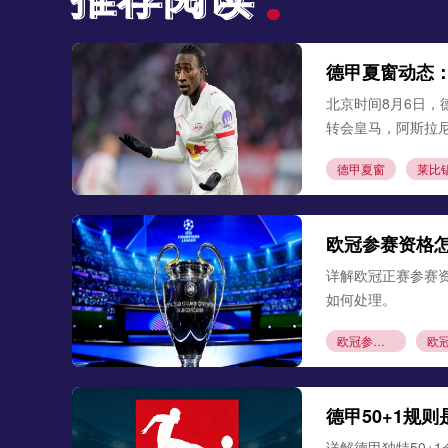
德甲夏窗动态
北京时间8月6日，
转会皇马，阿斯拉
德甲夏窗
莱比
欧冠参赛资格
详解欧冠正赛参赛
如何处理。
欧冠参赛资格
德甲50+1规
详解德甲独特50+