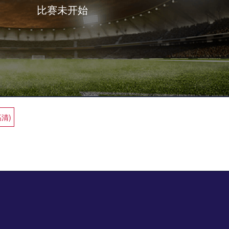
比赛未开始
高清)