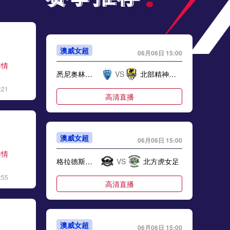
澳威女超
06月06日 15:00
详情
悉尼奥林匹克女足
VS
北部精神女足
:21
高清直播
澳威女超
06月06日 15:00
详情
格拉德斯维尔乌鸦女足
VS
北方虎女足
:55
高清直播
澳威女超
06月06日 15:00