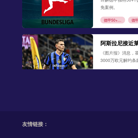
免案例。
德甲50+1规则
阿斯拉尼接近
《图片报》消息，
3000万欧元解约
阿斯拉尼
莱比
勒沃库森300
德天空、罗马诺联合
古铁雷斯。西班牙
友情链接：
米格尔·古铁雷斯
勒
格里马尔多