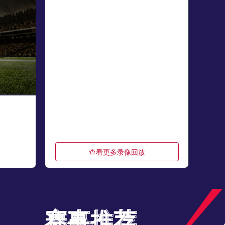
查看更多录像回放
赛事推荐
赛事推荐