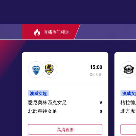
直播热门频道
15:00
06-06
澳威女超
澳威女
悉尼奥林匹克女足
v
格拉德
北部精神女足
s
北方虎
高清直播