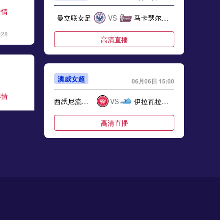
详情
曼立联女足
VS
马卡瑟尔女足
:28
高清直播
澳威女超
06月06日 15:00
详情
西悉尼流浪者女足B队
VS
伊拉瓦拉女足
:06
高清直播
澳威女超
06月06日 15:00
详情
悉尼大学女足
VS
莱卡特老虎女足
:17
高清直播