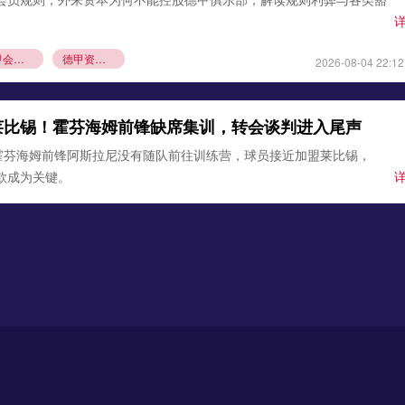
德甲会员制
德甲资本规则
2026-08-04 22:12
莱比锡！霍芬海姆前锋缺席集训，转会谈判进入尾声
霍芬海姆前锋阿斯拉尼没有随队前往训练营，球员接近加盟莱比锡，
条款成为关键。
锡
霍芬海姆
德甲夏窗转会
2026-08-03 21:12
0万欧元签下古铁雷斯，填补格里马尔多空缺
确认，勒沃库森与那不勒斯达成协议，3000万欧元引进左后卫米格尔·
边卫即将体检，顶替离队的格里马尔多，助力药厂双线作
沃库森
那不勒斯
2026-08-02 21:54