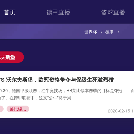
首页
德甲直播
篮球直播
世界杯
德甲
尔夫斯堡
VS 沃尔夫斯堡，欧冠资格争夺与保级生死激烈碰
日，00:30，德国甲级联赛，红牛竞技场，RB莱比锡本赛季的目标是夺冠——
了。在德甲联赛中，这支"公牛"将于周
斯堡
莱比锡 VS 沃尔夫斯堡直播
2026-02-15 1