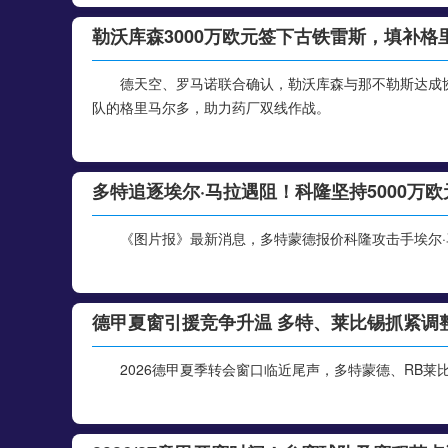
勒沃库森3000万欧元签下古铁雷斯，填补格
德天空、罗马诺联合确认，勒沃库森与那不勒斯达成协
队的格里马尔多，助力药厂双线作战。
多特追逐埃尔·马拉遇阻！科隆坚持5000万
《图片报》最新消息，多特蒙德报价科隆攻击手埃尔
德甲夏窗引援竞争升温 多特、莱比锡抓紧调
2026德甲夏季转会窗口临近尾声，多特蒙德、RB