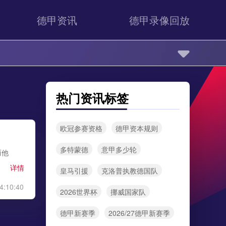
德甲资讯
德甲录像回放
热门资讯标签
欧冠参赛资格
德甲资本规则
多特蒙德
意甲多少轮
而他
详情
皇马引援
克洛普执教德国队
4:10:40
2026世界杯
挪威国家队
德甲新赛季
2026/27德甲新赛季