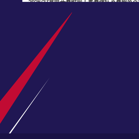
2026/27意甲开赛时间！参赛球队及赛程节
2026-27赛季意甲什么时候开打？官方开赛时间、
皇马积极谈判迪奥曼德 欧冠夏窗补强边路
欧冠夏窗转会动态，皇马持续与莱比锡谈判迪奥曼德
多特重磅引援敲定！3300万签下18岁天才卡
多特蒙德与亨克达成转会协议，引进18岁进攻型中场
2026/27欧冠备战开启！豪门补强，联赛阶
2026/27赛季欧冠筹备稳步推进，36队瑞士轮赛