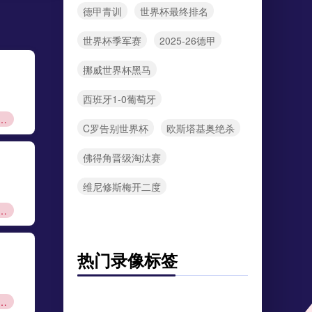
德甲青训
世界杯最终排名
世界杯季军赛
2025-26德甲
挪威世界杯黑马
西班牙1-0葡萄牙
资格赛规则
C罗告别世界杯
欧斯塔基奥绝杀
佛得角晋级淘汰赛
维尼修斯梅开二度
甲资本规则
热门录像标签
甲夏窗转会