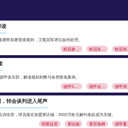
解读
格赛附加赛晋级规则，卫冕冠军席位如何处理。
欧冠参赛资格
欧冠名额分配
欧冠
读
股德甲俱乐部，解读规则利弊与各类豁免案例。
德甲50+1规则
德甲会员制
德
训，转会谈判进入尾声
训练营，球员接近加盟莱比锡，3000万欧元解约条款成为关键。
阿斯拉尼
莱比锡
霍芬海姆
德