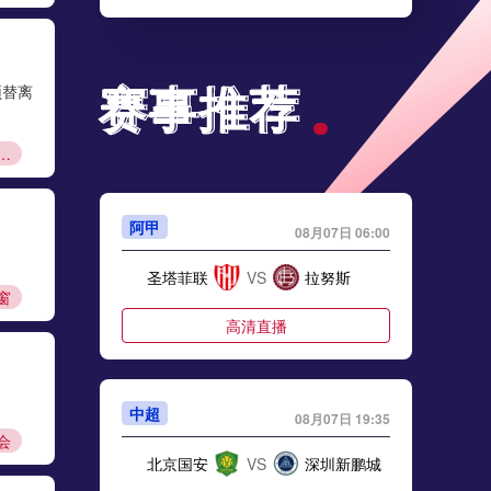
赛事推荐
赛事推荐
顶替离
里马尔多
阿甲
08月07日 06:00
圣塔菲联
VS
拉努斯
窗
高清直播
中超
08月07日 19:35
会
北京国安
VS
深圳新鹏城