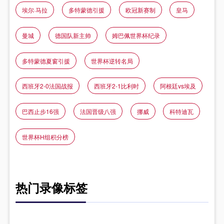
埃尔·马拉
多特蒙德引援
欧冠新赛制
皇马
曼城
德国队新主帅
姆巴佩世界杯纪录
多特蒙德夏窗引援
世界杯逆转名局
西班牙2-0法国战报
西班牙2-1比利时
阿根廷vs埃及
巴西止步16强
法国晋级八强
挪威
科特迪瓦
世界杯H组积分榜
热门录像标签