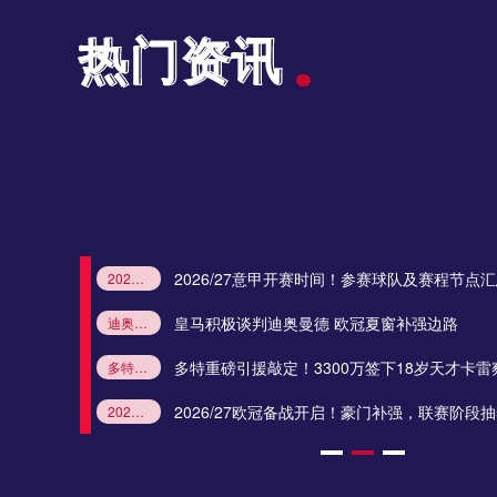
热门资讯
热门资讯
中超
19:35
中超
19:35
中超
20:00
进入尾声
2026/27意甲开赛时间！参赛球队及赛程节点
2026/27意甲开赛时间
意甲新赛季赛程
意甲北京时间
意甲多少轮
意甲参赛球队
缺
皇马积极谈判迪奥曼德 欧冠夏窗补强边路
迪奥曼德
皇马引援
莱比锡红牛
欧冠夏窗
皇马边路补强
中甲
20:00
多特重磅引援敲定！3300万签下18岁天才卡雷
多特蒙德引援
卡雷察斯
多特签下卡雷察斯
德甲夏窗转会
多特新援
欧冠参赛资格怎么获取？联赛名额分配规则解读
新赛季
2026/27欧冠备战开启！豪门补强，联赛阶段
2026/27欧冠
欧冠抽签
欧冠新赛制
皇马
曼城
欧冠夏窗
基米希世界杯历练收官！回归拜仁，新赛季稳固中场核心地位
拜仁中场
2026世界杯德国队
德甲新赛季
拜仁争冠