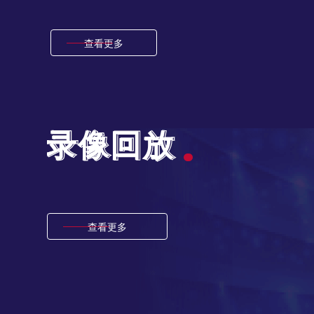
德甲联赛有哪些看点？拜仁领衔群雄，新赛季竞争格局引期待
拜仁慕尼黑
多特蒙德
2026/27德甲新赛季
德甲看点
德甲青训
巴西甲
03:00
2026世界杯大结局！西班牙1-0阿根廷成功夺冠
西班牙世界杯夺冠
西班牙1-0阿根廷
姆巴佩金靴
世界杯最终排名
查看更多
英格兰6-4法国摘铜牌！姆巴佩刷新世界杯历史纪录
英格兰6-4法国
世界杯季军战
姆巴佩世界杯纪录
姆巴佩金靴
巴西甲
05:30
录像回放
录像回放
巴西甲
07:30
巴西甲
08:00
查看更多
中甲
18:00