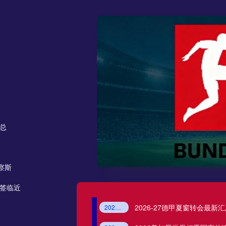
浙江队
武汉三镇
大连英博
辽宁铁人
云南玉昆
成都蓉城
汇总
穆西亚拉全力康复！新赛季扛起拜仁
穆西亚拉
拜仁慕尼黑
德甲
2026/27赛季
拜仁进攻核心
2026/27赛季德甲什么时候开赛？
2026/27德甲开赛时间
德甲新赛季赛程
拜仁
多特蒙德
德甲揭幕战
定南赣联
察斯
克洛普出任德国队主帅！签约至203
克洛普
德国国家队
克洛普执教德国队
德国队新主帅
2030世界杯
德甲50+1规则是什么？德甲球迷会员制
大连鲲城
抽签临近
哈兰德世界杯收官休假！展望曼城新
哈兰德
2026世界杯
曼城
哈兰德新赛季
挪威国家队
2026-08-09 星期日
2026-27德甲夏窗转会最
2026-27德甲夏窗转会
德甲最新转会消息
多特蒙德夏窗引援
莱比锡新援