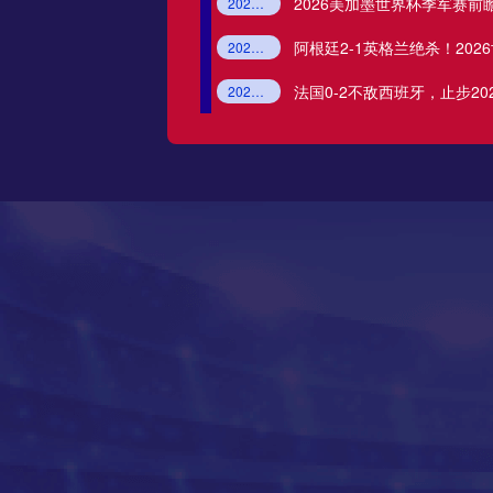
2026美加墨世界杯季军赛前
2026美加墨世界杯
世界杯季军赛
法国vs英格兰
英法对决
格雷米奥
阿根廷2-1英格兰绝杀！20
2026美加墨世界杯
英格兰vs阿根廷半决赛
阿根廷2-1英格兰
梅西助攻绝杀
圣保罗
法国0-2不敌西班牙，止步20
2026世界杯法国vs西班牙
西班牙2-0法国战报
世界杯半决赛
姆巴佩
瑞模贝雷
米内罗竞技
科里蒂巴
沙佩科恩斯
博塔弗戈
弗鲁米嫩塞
延边龙鼎
深圳青年人