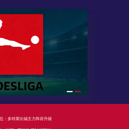
高清直播
高清直播
高清直播
进攻大旗冲击德甲欧冠
完整赛程时间公布
高清直播
0世界杯
度解读
赛季
新汇总：多特莱比锡主力阵容升级
德甲阵容升级