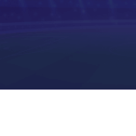
河南队
青岛西海岸
无锡吴钩
宁波职业足球俱乐部
广州豹
广西恒宸
重庆铜梁龙
上海海港
山东泰山