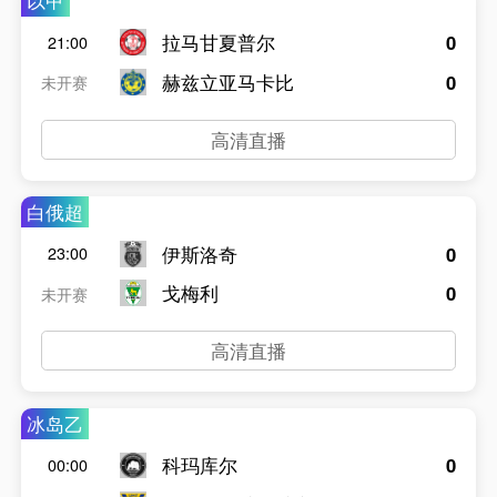
以甲
拉马甘夏普尔
0
21:00
赫兹立亚马卡比
0
未开赛
高清直播
白俄超
伊斯洛奇
0
23:00
戈梅利
0
未开赛
高清直播
冰岛乙
科玛库尔
0
00:00