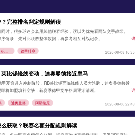
排？完整排名判定规则解读
相同时，很多球迷会套用其他联赛经验，误以为优先看两队交手战绩。
排序链条，先对比联赛整体数据，再参考相互对战记录。
德甲积分榜规则
德甲排序
2026-08-08 16:35
：莱比锡锋线变动，迪奥曼德接近皇马
德甲夏窗进入冲刺阶段，RB莱比锡面临锋线人员大洗牌，迪奥曼德接近
尼即将加盟填补空缺，新赛季德甲竞争格局逐渐清晰。
锡
迪奥曼德
阿斯拉尼
2026-08-06 22:48
怎么获取？联赛名额分配规则解读
资格，各大联赛名额怎么分配，资格赛附加赛晋级规则，卫冕冠军席位