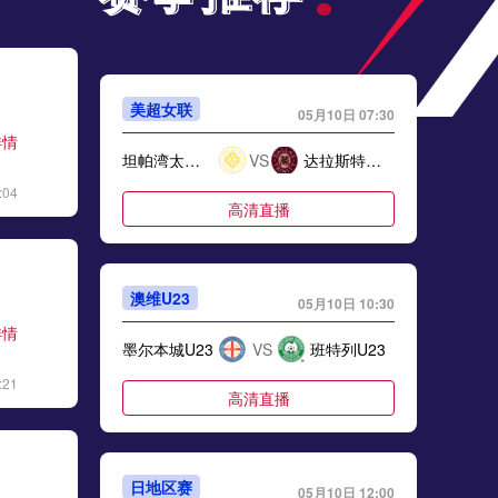
美超女联
05月10日 07:30
详情
坦帕湾太阳女足
VS
达拉斯特瑞尼特女足
:04
高清直播
澳维U23
05月10日 10:30
详情
墨尔本城U23
VS
班特列U23
:21
高清直播
日地区赛
05月10日 12:00