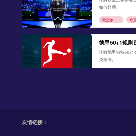
如何处理。
欧冠参赛资格
德甲50+1规
详解德甲独特50+
免案例。
德甲50+1规则
阿斯拉尼接近
《图片报》消息，
3000万欧元解约
友情链接：
阿斯拉尼
莱比