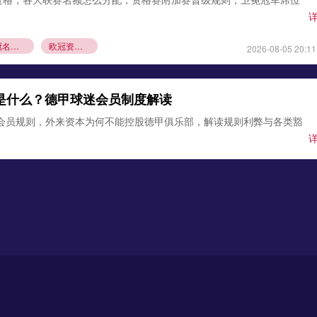
欧冠名额分配
欧冠资格赛规则
2026-08-05 20:11
则是什么？德甲球迷会员制度解读
1会员规则，外来资本为何不能控股德甲俱乐部，解读规则利弊与各类豁
德甲会员制
德甲资本规则
2026-08-04 22:12
莱比锡！霍芬海姆前锋缺席集训，转会谈判进入尾声
霍芬海姆前锋阿斯拉尼没有随队前往训练营，球员接近加盟莱比锡，
条款成为关键。
锡
霍芬海姆
德甲夏窗转会
2026-08-03 21:12