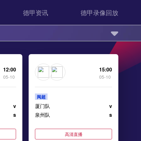
德甲资讯
德甲录像回放
12:00
15:00
05-10
05-10
闽超
v
厦门队
v
s
泉州队
s
高清直播