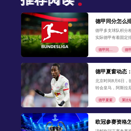
德甲同分怎么
德甲多支球队积分
实际德甲有着固定
德甲同分排名
德甲赛制科普
德甲夏窗动态
北京时间8月6日，
转会皇马，阿斯拉
德甲夏窗
莱比
欧冠参赛资格
详解欧冠正赛参赛