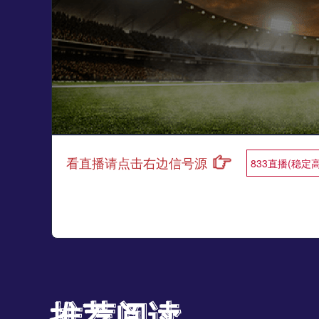
看直播请点击右边信号源
833直播(稳定
推荐阅读
推荐阅读