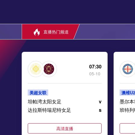
直播热门频道
07:30
05-10
美超女联
澳维U2
坦帕湾太阳女足
v
墨尔本
达拉斯特瑞尼特女足
s
班特列
高清直播