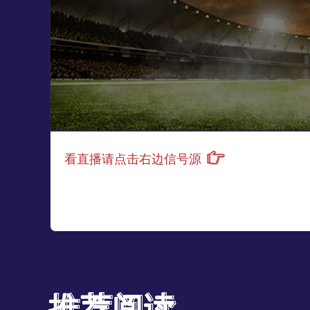
看直播请点击右边信号源
推荐阅读
推荐阅读