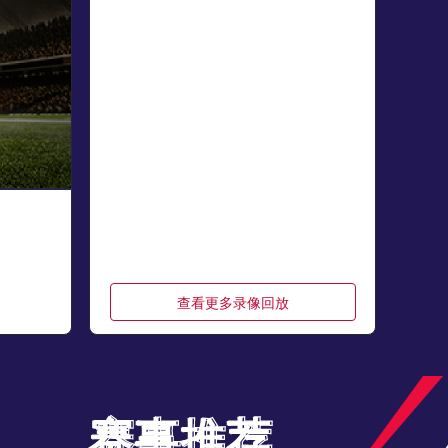
查看更多录像回放
赛事推荐
赛事推荐