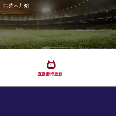
比赛未开始
直播源待更新...