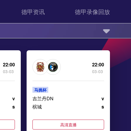
德甲资讯
德甲录像回放
22:00
22:00
03-03
03-03
马挑杯
v
吉兰丹DN
v
s
槟城
s
高清直播