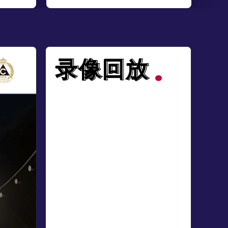
录像回放
录像回放