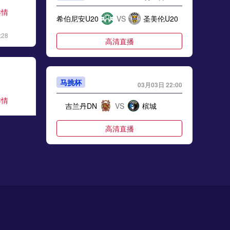
详情
希伯尼安U20
VS
圣美伦U20
:28
高清直播
马挑杯
03月03日 22:00
详情
吉兰丹DN
VS
槟城
:06
高清直播
国际友谊
03月03日 22:00
详情
荷兰女足U19
VS
英格兰女足U19
:17
高清直播