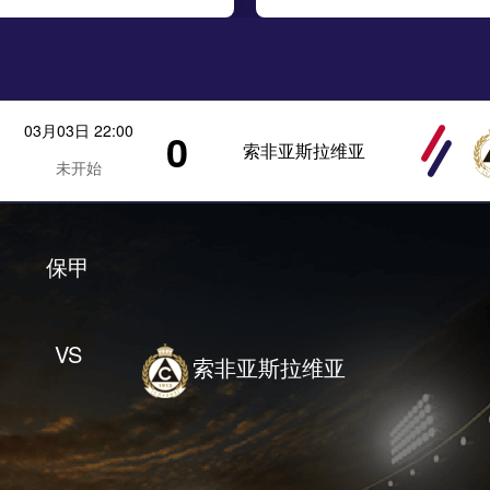
03月03日 22:00
0
索非亚斯拉维亚
未开始
保甲
VS
索非亚斯拉维亚