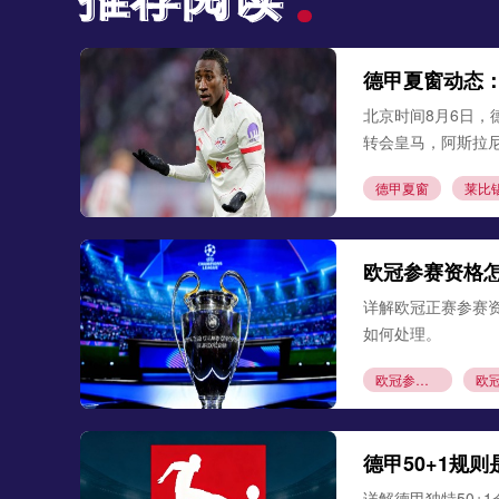
德甲夏窗动态
北京时间8月6日，
转会皇马，阿斯拉
德甲夏窗
莱比
欧冠参赛资格
详解欧冠正赛参赛
如何处理。
欧冠参赛资格
德甲50+1规
详解德甲独特50+