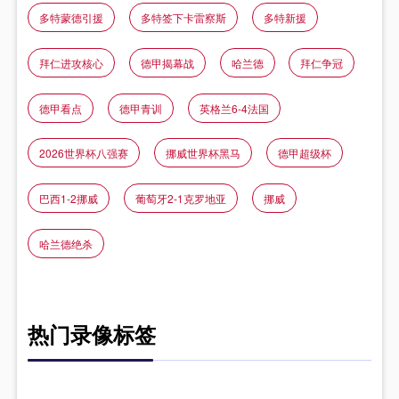
多特蒙德引援
多特签下卡雷察斯
多特新援
拜仁进攻核心
德甲揭幕战
哈兰德
拜仁争冠
德甲看点
德甲青训
英格兰6-4法国
2026世界杯八强赛
挪威世界杯黑马
德甲超级杯
巴西1-2挪威
葡萄牙2-1克罗地亚
挪威
哈兰德绝杀
热门录像标签