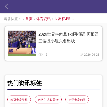
当前位置：
>
首页
>
体育资讯
>
世界杯J组积分榜
2026世界杯约旦1-3阿根廷 阿根廷
三连胜小组头名出线
15
2026-06-28
热门资讯标签
欧冠参赛资格
米格尔·古铁雷斯
意甲参赛球队