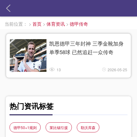
当前位置：
>
首页
>
体育资讯
>
德甲传奇
凯恩德甲三年封神 三季金靴加身
单季58球 已然追赶一众传奇
13
2026-05-25
热门资讯标签
德甲50+1规则
莱比锡引援
勒沃库森