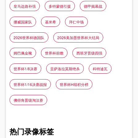
皇马边路补强
多特蒙德引援
德甲揭幕战
挪威国家队
基米希
拜仁中场
2026世界杯德国队
2026美加墨世界杯大结局
姆巴佩金靴
世界杯前瞻
西班牙晋级四强
世界杯1/8决赛
贡萨洛拉莫斯绝杀
科特迪瓦
世界杯1/16决赛战报
世界杯H组积分榜
佛得角晋级淘汰赛
热门录像标签